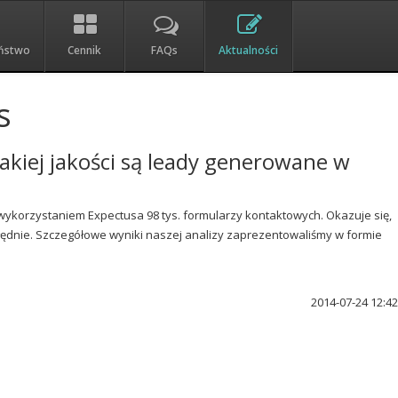
[en]
[pl]
ństwo
Cennik
FAQs
Aktualności
s
i jakiej jakości są leady generowane w
wykorzystaniem Expectusa 98 tys. formularzy kontaktowych. Okazuje się,
błędnie. Szczegółowe wyniki naszej analizy zaprezentowaliśmy w formie
2014-07-24 12:42